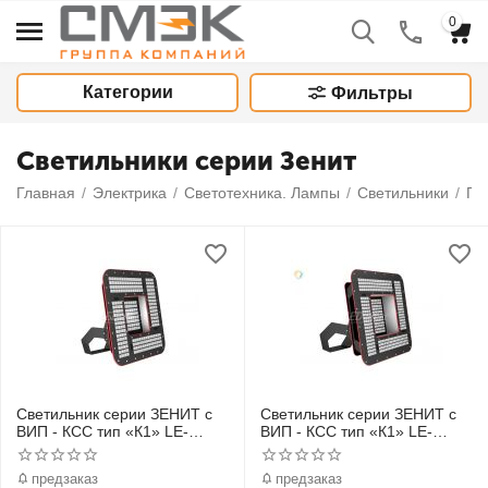
0
Категории
Фильтры
Светильники серии Зенит
Главная
/
Электрика
/
Светотехника. Лампы
/
Светильники
/
Пр
Светильник серии ЗЕНИТ с
Светильник серии ЗЕНИТ с
ВИП - КСС тип «К1» LE-
ВИП - КСС тип «К1» LE-
СБУ-35-600-1779-67Х
СБУ-35-900-1378-67Х
предзаказ
предзаказ