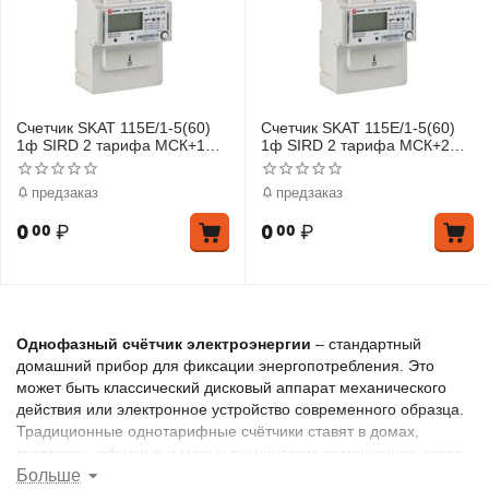
Счетчик SKAT 115E/1-5(60)
Счетчик SKAT 115E/1-5(60)
1ф SIRD 2 тарифа МСК+1
1ф SIRD 2 тарифа МСК+2
PROxima EKF 11501R-2-1
PROxima EKF 11501R-2-2
предзаказ
предзаказ
0
₽
0
₽
00
00
Однофазный счётчик электроэнергии
– стандартный
домашний прибор для фиксации энергопотребления. Это
может быть классический дисковый аппарат механического
действия или электронное устройство современного образца.
Традиционные однотарифные счётчики ставят в домах,
квартирах, офисных и малых технических помещениях, когда
пользуются единым тарифным планом для оплаты
Больше