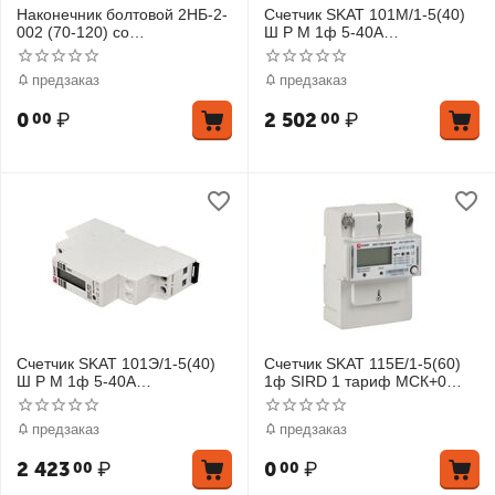
Наконечник болтовой 2НБ-2-
Счетчик SKAT 101М/1-5(40)
002 (70-120) со
Ш Р M 1ф 5-40А
срывнымиболтами
многотариф. модульный без
поверки EKF 10105M
предзаказ
предзаказ
0
₽
2 502
₽
00
00
Счетчик SKAT 101Э/1-5(40)
Счетчик SKAT 115E/1-5(60)
Ш Р M 1ф 5-40А
1ф SIRD 1 тариф МСК+0
многотариф. модульный без
EKF 11501R-1-0
поверки EKF 10106M
предзаказ
предзаказ
2 423
₽
0
₽
00
00