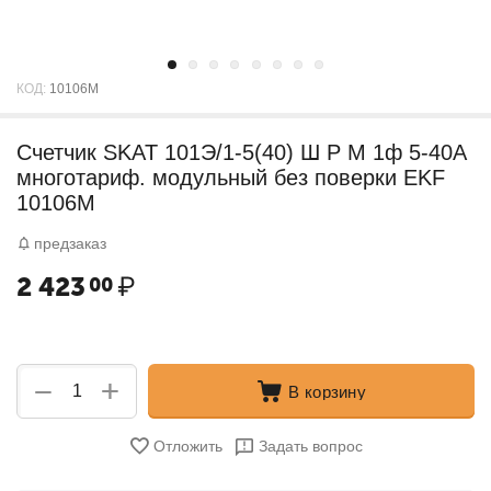
КОД:
10106M
Счетчик SKAT 101Э/1-5(40) Ш Р M 1ф 5-40А
многотариф. модульный без поверки EKF
10106M
предзаказ
2 423
₽
00
+
−
В корзину
Отложить
Задать вопрос