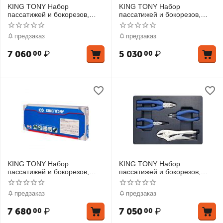
KING TONY Набор
KING TONY Набор
пассатижей и бокорезов,
пассатижей и бокорезов,
диэлектрических, 3 предмета
ложемент, 3 предмета
предзаказ
предзаказ
7 060
₽
5 030
₽
00
00
KING TONY Набор
KING TONY Набор
пассатижей и бокорезов,
пассатижей и бокорезов,
ложемент, 4 предмета
ложемент, 4 предмета
предзаказ
предзаказ
7 680
₽
7 050
₽
00
00