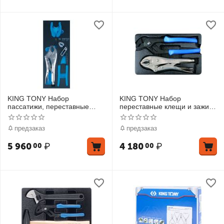
KING TONY Набор
KING TONY Набор
пассатижи, переставные
переставные клещи и зажим,
клещи и зажим, ложемент, 3
ложемент, 2 предмета
предмета
предзаказ
предзаказ
5 960
₽
4 180
₽
00
00