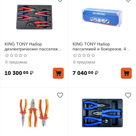
KING TONY Набор
KING TONY Набор
диэлектрических пассатижей
пассатижей и бокорезов, 4
и бокорезов, ложемент, 4
предмета
предмета
предзаказ
предзаказ
10 300
₽
7 040
₽
00
00