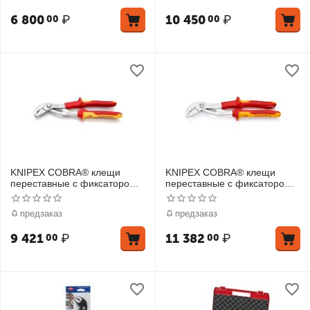
6 800
₽
10 450
₽
00
00
KNIPEX COBRA® клещи
KNIPEX COBRA® клещи
переставные с фиксатором,
переставные с фиксатором,
VDE, 50 мм (2"), под ключ 46
VDE, 50 мм (2"), под ключ 46
мм, L-250 мм, хром, 2-к р
мм, L-250 мм, хром, 2-к р
предзаказ
предзаказ
9 421
₽
11 382
₽
00
00