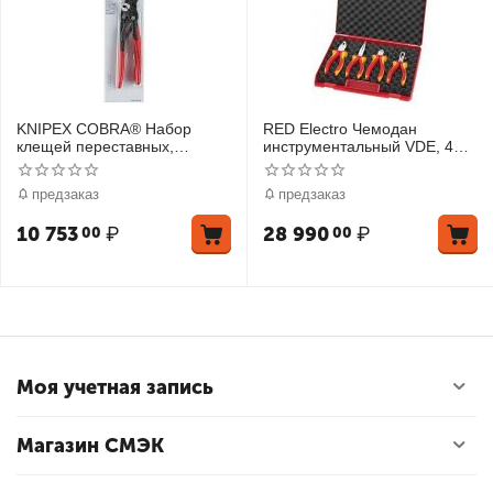
KNIPEX COBRA® Набор
RED Electro Чемодан
клещей переставных,
инструментальный VDE, 4
комплектация: KN-
предмета, комплектация:
8701180/250, держатель
KN-0306180, KN-1106160,
предзаказ
предзаказ
KN-26162
10 753
₽
28 990
₽
00
00
Моя учетная запись
Магазин СМЭК