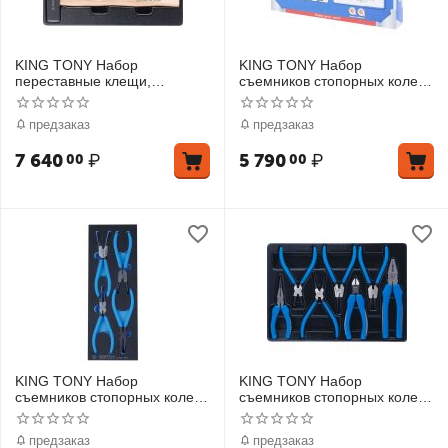
KING TONY Набор
KING TONY Набор
переставные клещи,
съемников стопорных колец,
разводной ключ и молоток,
ложемент, 4 предмета
ложемент, 3 предмета
предзаказ
предзаказ
7 640
₽
5 790
₽
00
00
KING TONY Набор
KING TONY Набор
съемников стопорных колец,
съемников стопорных колец,
ложемент, 4 предмета
пассатижей и бокорезов,
ложемент, 7 предметов
предзаказ
предзаказ