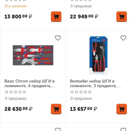
плоскогубцы, KN-7401160
KN-7402160, KN-8701
в наличии
предзаказ
боко
13 800
₽
22 949
₽
00
00
Basic Chrom набор ШГИ в
Bestseller набор ШГИ в
ложементе, 4 предмета,
ложементе, 3 предмета,
комплектация: KN-0305180,
комплектация: KN-0302180
KN-2615200, KN-7405180,
плоскогубцы, KN-7002160
предзаказ
предзаказ
KN-
бокор
28 630
₽
13 657
₽
00
00