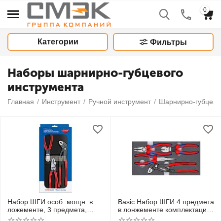
0
Категории
Фильтры
Наборы шарнирно-губцевого
инструмента
Главная
/
Инструмент
/
Ручной инструмент
/
Шарнирно-губцевы
Набор ШГИ особ. мощн. в
Basic Набор ШГИ 4 предмета
ложементе, 3 предмета,
в лонжементе комплектация
комплектация: KN-0201180
:KN-0302180, KN-2612200,