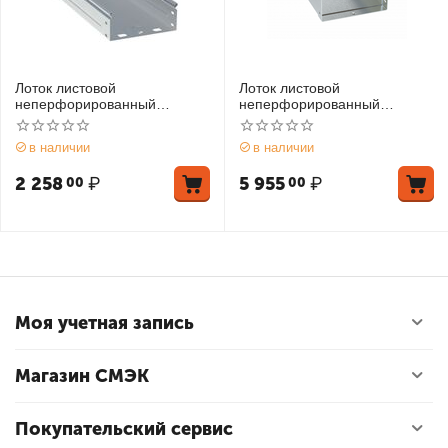
Лоток листовой
Лоток листовой
неперфорированный
неперфорированный
100х300 L3000 1мм EKF
100х300 L3000 сталь 2.0мм
L10030000-1
гор. оцинк. DKC
в наличии
в наличии
SNH30130HDZ
2 258
₽
5 955
₽
00
00
Моя учетная запись
Магазин СМЭК
Покупательский сервис