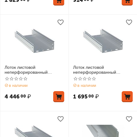
1 829
₽
914
₽
Лоток листовой
Лоток листовой
неперфорированный
неперфорированный
100х200 L2000 0.8мм INOX
100х200 L3000 1мм EKF
EKF L10020000-INOX
L10020000-1
в наличии
в наличии
4 446
₽
1 695
₽
00
00