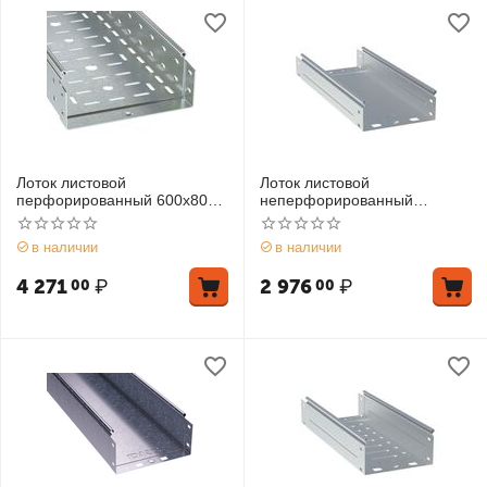
Лоток листовой
Лоток листовой
перфорированный 600х80
неперфорированный
L3000 толщ 1.5мм DKC
100х100 L2000 0.8мм INOX
3530815
EKF L10010000-INOX
в наличии
в наличии
4 271
₽
2 976
₽
00
00