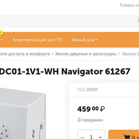
Товары с
!
Комплектующие для ТП
Умный дом
оля доступа и комфорта
/
Звонки дверные и аксессуары
/
DC01-1V1-WH Navigator 61267
КОД:
20320
459
₽
00
предзаказ
+
−
В 