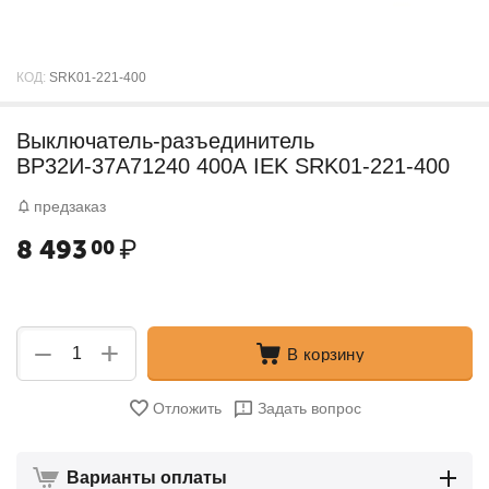
КОД:
SRK01-221-400
Выключатель-разъединитель
ВР32И-37A71240 400А IEK SRK01-221-400
предзаказ
8 493
₽
00
+
−
В корзину
Отложить
Задать вопрос
Варианты оплаты