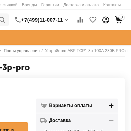
о скидкой
Бренды
Гарантии
Доставка и оплата
Контакты
0
+7(499)11-007-11
и. Посты управления
/
Устройство АВР ТСР1 3п 100А 230В PROxima EKF ats-tsr1-1
-3p-pro
Варианты оплаты
Доставка
корзину