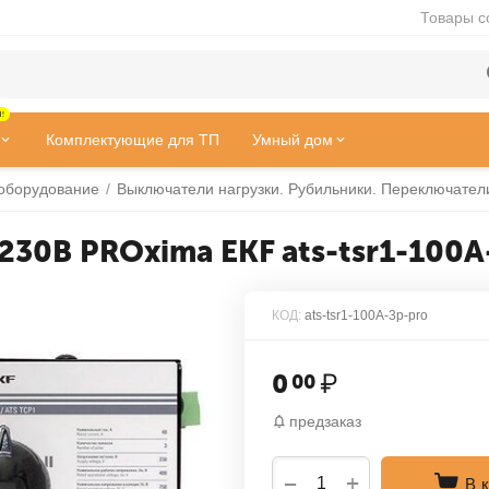
Товары с
!
Комплектующие для ТП
Умный дом
оборудование
/
Выключатели нагрузки. Рубильники. Переключател
230В PROxima EKF ats-tsr1-100A
КОД:
ats-tsr1-100A-3p-pro
0
₽
00
предзаказ
+
−
В 