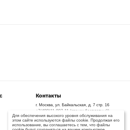
с
Контакты
г. Москва, ул. Байкальская, д. 7 стр. 16
+7(499)11-007-11 (звонок бесплатный)
Для обеспечения высокого уровня обслуживания на
Пн-Пт: 9.00 - 18.00 | Сб, Вс: выходной
этом сайте используются файлы cookie. Продолжая его
info@smekm.ru
использование, вы соглашаетесь с тем, что файлы
Посмотреть на карте
cookie будут сохраняться на вашем компьютере.