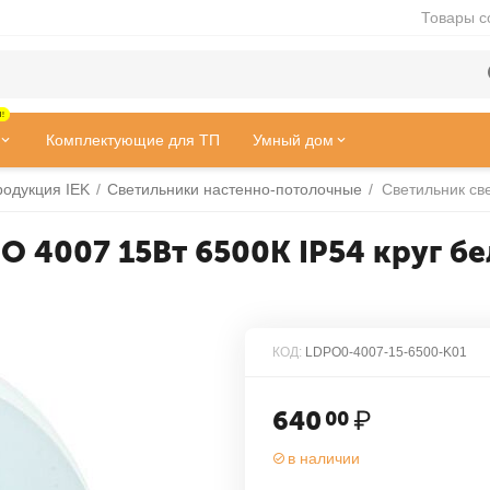
Товары с
!
Комплектующие для ТП
Умный дом
одукция IEK
/
Светильники настенно-потолочные
/
 4007 15Вт 6500К IP54 круг бе
КОД:
LDPO0-4007-15-6500-K01
640
₽
00
в наличии