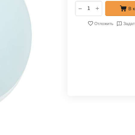
+
−
В 
Отложить
Задат