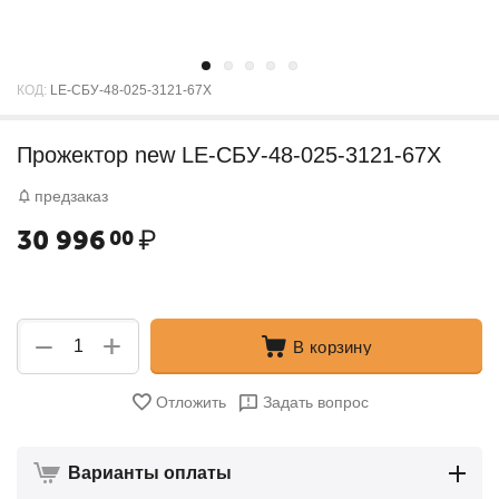
КОД:
LE-СБУ-48-025-3121-67Х
Прожектор new LE-СБУ-48-025-3121-67Х
предзаказ
30 996
₽
00
+
−
В корзину
Отложить
Задать вопрос
Варианты оплаты