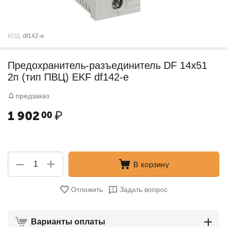
КОД:
df142-e
Предохранитель-разъединитель DF 14х51
2п (тип ПВЦ) EKF df142-e
предзаказ
1 902
₽
00
+
−
В корзину
Отложить
Задать вопрос
Варианты оплаты