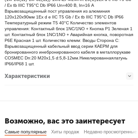
/ Eх tb IIIC T95°C Db IP66 Un=400 В, In=16 А
Взрывозащищенный пост управления из алюминия
120х120х90мм 1Eх d e IIC Т5 Gb / Eх tb IIIC T95°C Db IP66
Температурный режим Т5 40°C Количество элементов
управления: Контактный блок 1NC/1NO + Кнопка P1 Зеленая 1
шт. Контактный блок 1NC/1NO + Аварийная кнопка, поворотная
P6E Красная 1 шт. Количество клемм: Вводы Сторона C:
Взрывозащищенный кабельный ввод серии КАЕРМ для
бронированного инебронированного кабеля в металлорукаве
COSMEC Dn:20 М20х1,5 d:5,8-12мм.Никелированнаялатунь
IP66/IP68 1 шт.
Характеристики
Возможно, вас это заинтересует
Самые популярные
Хиты продаж
Недавно просмотренные