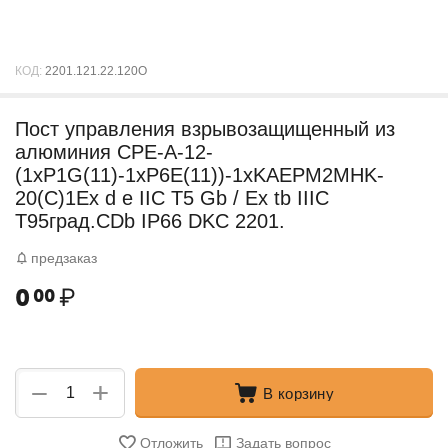
КОД:
2201.121.22.120O
Пост управления взрывозащищенный из
алюминия CPE-A-12-
(1xP1G(11)-1xP6E(11))-1xKAEPM2MHK-
20(C)1Ex d e IIC Т5 Gb / Ex tb IIIC
T95град.CDb IP66 DKC 2201.
предзаказ
0
₽
00
+
−
В корзину
Отложить
Задать вопрос