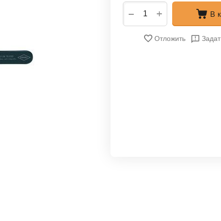
+
−
В 
Отложить
Задат