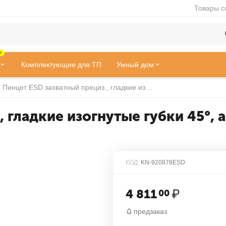
Товары с
!
Комплектующие для ТП
Умный дом
Пинцет ESD захватный прециз., гладкие изогнутые губки 45°, антистатический, L-120 мм, нержавеющая Cr
 гладкие изогнутые губки 45°, 
КОД:
KN-920878ESD
4 811
₽
00
предзаказ