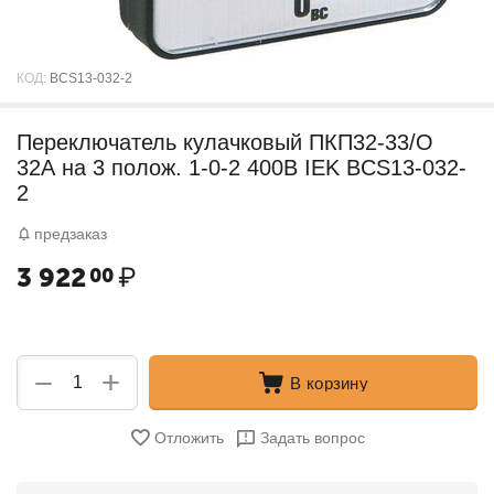
КОД:
BCS13-032-2
Переключатель кулачковый ПКП32-33/О
32А на 3 полож. 1-0-2 400В IEK BCS13-032-
2
предзаказ
3 922
₽
00
+
−
В корзину
Отложить
Задать вопрос