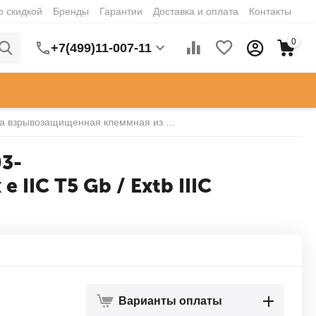
о скидкой
Бренды
Гарантии
Доставка и оплата
Контакты
0
+7(499)11-007-11
Коробка взрывозащищенная клеммная из полиэстера TBE-P-03-(6xCBC.2)-1xPABMP(A)-1xPABMP(B)-1xPABMP(C)-1xPABMP(D)1Ex e IIC Т5 Gb / Extb IIIC T95град.C Db
3-
IIC Т5 Gb / Extb IIIC
Варианты оплаты