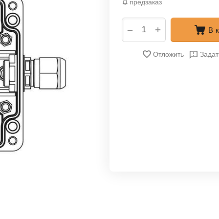
предзаказ
+
−
В 
Отложить
Задат