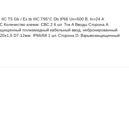
Т5 Gb / Eх tb IIIC T95°C Db IP66 Un=500 В, In=24 А
 Количество клемм: CBC.2 6 шт. Ток А Вводы Сторона А:
озащищенный полиамидный кабельный ввод, небронированный
20х1,5 D7-12мм. IP66/68 1 шт. Сторона D: Взрывозащищенный