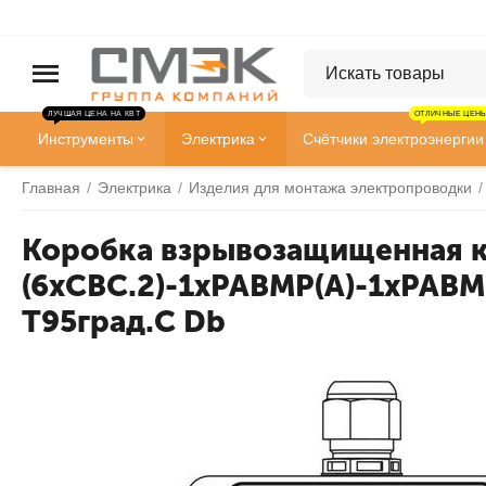
ЛУЧШАЯ ЦЕНА НА КВТ
ОТЛИЧНЫЕ ЦЕНЫ
Инструменты
Электрика
Счётчики электроэнергии
Главная
/
Электрика
/
Изделия для монтажа электропроводки
/
Коробка взрывозащищенная к
(6xCBC.2)-1xPABMP(A)-1xPABMP(
T95град.C Db