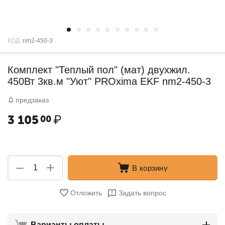
КОД:
nm2-450-3
Комплект "Теплый пол" (мат) двухжил.
450Вт 3кв.м "Уют" PROxima EKF nm2-450-3
предзаказ
3 105
₽
00
+
−
В корзину
Отложить
Задать вопрос
Варианты оплаты