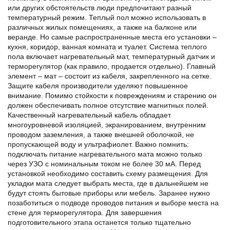
или других обстоятельств люди предпочитают разный
температурный режим. Теплый пол можно использовать в
различных жилых помещениях, а также на балконе или
веранде. Но самые распространенные места его установки –
кухня, коридор, ванная комната и туалет. Система теплого
пола включает нагревательный мат, температурный датчик и
терморегулятор (как правило, продается отдельно). Главный
элемент – мат – состоит из кабеля, закрепленного на сетке.
Защите кабеля производители уделяют повышенное
внимание. Помимо стойкости к повреждениям и старению он
должен обеспечивать полное отсутствие магнитных полей.
Качественный нагревательный кабель обладает
многоуровневой изоляцией, экранированием, внутренним
проводом заземления, а также внешней оболочкой, не
пропускающей воду и ультрафиолет. Важно помнить:
подключать питание нагревательного мата можно только
через УЗО с номинальным током не более 30 мА. Перед
установкой необходимо составить схему размещения. Для
укладки мата следует выбрать места, где в дальнейшем не
будут стоять бытовые приборы или мебель. Заранее нужно
позаботиться о подводе проводов питания и выборе места на
стене для терморегулятора. Для завершения
подготовительного этапа останется только тщательно