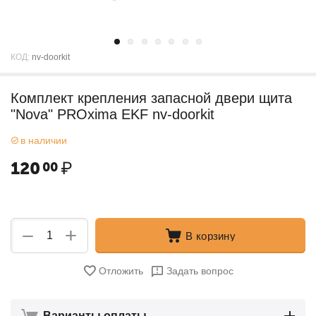
КОД:
nv-doorkit
Комплект крепления запасной двери щита
"Nova" PROxima EKF nv-doorkit
в наличии
120
₽
00
+
−
В корзину
Отложить
Задать вопрос
Варианты оплаты