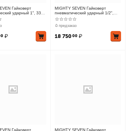
EVEN Гайковерт
MIGHTY SEVEN Гайковерт
еский ударный 1", 3390
пневматический ударный 1/2",
ненный
1152 Нм
з
предзаказ
₽
18 750
₽
00
00
EVEN Гайковерт
MIGHTY SEVEN Гайковерт