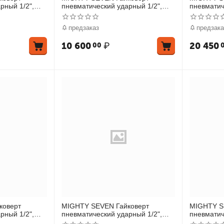
рный 1/2",
пневматический ударный 1/2",
пневматич
«EZ Grease»
1627 Нм, с бейсболкой
1627 Нм, 
предзаказ
предзака
10 600
₽
20 450
00
коверт
MIGHTY SEVEN Гайковерт
MIGHTY S
рный 1/2",
пневматический ударный 1/2",
пневматич
м головок, 15
542 Нм, с комплектом головок, 7
542 Нм, у