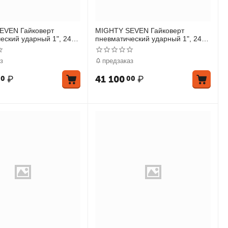
EVEN Гайковерт
MIGHTY SEVEN Гайковерт
еский ударный 1", 2441
пневматический ударный 1", 2441
енный, в комплекте 5
Нм, удлиненный, в комплекте 5
голово
торцевых голово
з
предзаказ
₽
41 100
₽
00
00