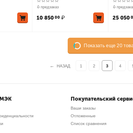
предметов
предзаказ
предзака
10 850
₽
25 050
00
Показать еще 20 тов
НАЗАД
1
2
3
4
СМЭК
Покупательский серви
Ваши заказы
фиденциальности
Отложенные
ки
Список сравнения