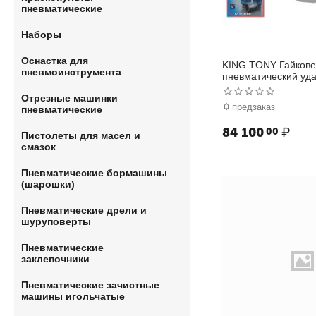
пневматические
Наборы
Оснастка для
KING TONY Гайкове
пневмоинструмента
пневматический уда
2170 Нм, в комплек
Отрезные машинки
головки
предзаказ
пневматические
84 100
₽
00
Пистолеты для масел и
смазок
Пневматические бормашины
(шарошки)
Пневматические дрели и
шуруповерты
Пневматические
заклепочники
Пневматические зачистные
машины игольчатые