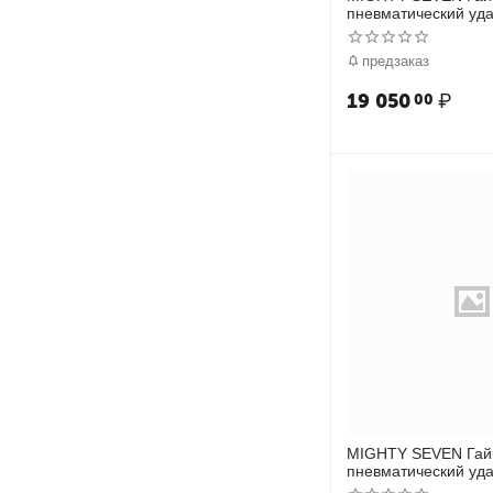
пневматический уда
1152 Нм, система 
предзаказ
19 050
₽
00
MIGHTY SEVEN Гай
пневматический уда
542 Нм, с комплекто