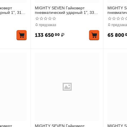
коверт
MIGHTY SEVEN Гайковерт
MIGHTY S
рный 1", 3118
пневматический ударный 1", 3390
пневматич
Нм, удлиненный
Нм, удли
предзаказ
предзака
133 650
₽
65 800
00
коверт
MIGHTY SEVEN Гайковерт
MIGHTY S