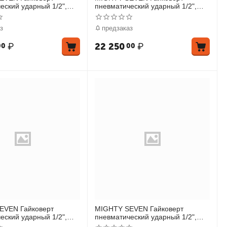
еский ударный 1/2",
пневматический ударный 1/2",
система «EZ Grease»
1627 Нм, система «EZ Grease», в
комплекте футбол
з
предзаказ
₽
22 250
₽
00
00
EVEN Гайковерт
MIGHTY SEVEN Гайковерт
еский ударный 1/2",
пневматический ударный 1/2",
гловой
610 Нм, укороченный