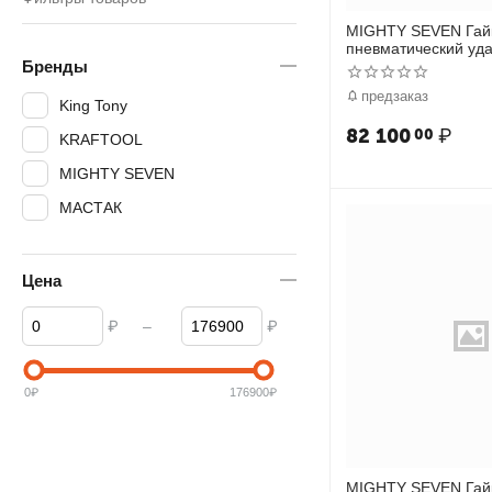
MIGHTY SEVEN Гай
пневматический уда
Бренды
Нм
предзаказ
King Tony
82 100
₽
00
KRAFTOOL
MIGHTY SEVEN
МАСТАК
Цена
₽
–
₽
0
₽
176900
₽
MIGHTY SEVEN Гай