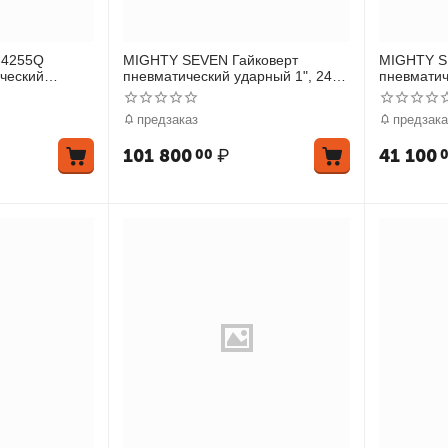
-4255Q
MIGHTY SEVEN Гайковерт
MIGHTY S
ческий
пневматический ударный 1", 2441
пневматич
 Нм
Нм, удлиненный
Нм, удлин
торцевых 
предзаказ
предзака
101 800
₽
41 100
00