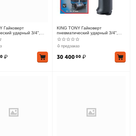
Y Гайковерт
KING TONY Гайковерт
еский ударный 3/4",
пневматический ударный 3/4",
949 Нм, в комплекте 3 торцевые
головки
з
предзаказ
₽
30 400
₽
0
00