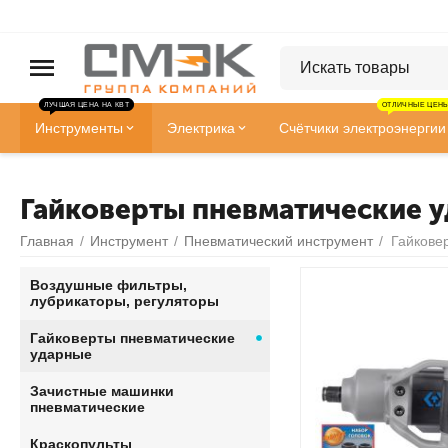
ЛУЧШАЯ ЦЕНА НА КВТ
ОТЛИЧНЫЕ ЦЕНЫ
Инструменты
Электрика
Счётчики электроэнергии
Гайковерты пневматические 
Главная
/
Инструмент
/
Пневматический инструмент
/
Гайкове
Воздушные фильтры,
лубрикаторы, регуляторы
Гайковерты пневматические
ударные
Зачистные машинки
пневматические
Краскопульты