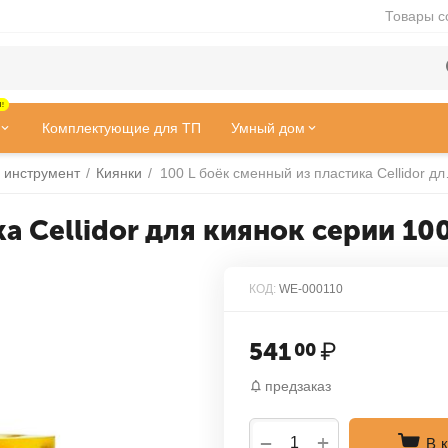
Товары с
!
Комплектующие для ТП
Умный дом
 инструмент
/
Киянки
/
100 L боёк смен
а Cellidor для киянок серии 100
КОД:
WE-000110
541
₽
00
предзаказ
+
−
В 