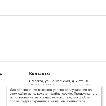
с
Контакты
г. Москва, ул. Байкальская, д. 7 стр. 16
+7(499)11-007-11 (звонок бесплатный)
Для обеспечения высокого уровня обслуживания на
Пн-Пт: 9.00 - 18.00 | Сб, Вс: выходной
этом сайте используются файлы cookie. Продолжая его
info@smekm.ru
использование, вы соглашаетесь с тем, что файлы
Посмотреть на карте
cookie будут сохраняться на вашем компьютере.